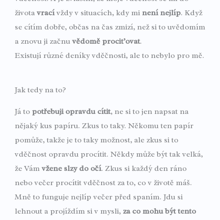
života
vrací
vždy v situacích, kdy mi
není nejlíp
. Když
se cítím dobře, občas na čas zmizí, než si to uvědomím
a znovu ji začnu
vědomě prociťovat
.
Existují různé deníky vděčnosti, ale to nebylo pro mě.
Jak tedy na to?
Já to
potřebuji opravdu cítit
, ne si to jen napsat na
nějaký kus papíru. Zkus to taky. Někomu ten papír
pomůže, takže je to taky možnost, ale zkus si to
vděčnost opravdu procítit. Někdy může být tak velká,
že Vám
vžene slzy do očí
. Zkus si každý den ráno
nebo večer procítit vděčnost za to, co v životě máš.
Mně to funguje nejlíp večer před spaním. Jdu si
lehnout a projíždím si v mysli,
za co mohu být tento