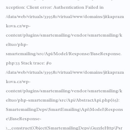
xception: Client error: Authentication Failed in
/data/web/virtuals/339581/virtual/www/domains/jitkapraza
kova.cz/wp-
content/plugins/smartemailing/vendor/smartemailing/k
eltuo/php-
smartemailing/src/Api/Model/Response/BaseResponse.
php:53 Stack trace: #0
/data/web/virtuals/339581/virtual/www/domains/jitkapraza
kova.cz/wp-
content/plugins/smartemailing/vendor/smartemailing/k
eltuo/php-smartemailing/src/Api/AbstractApi.php(63):
SmartemailingDeps\SmartEmailing\Api\Model\Respons
e\BaseResponse-
>__construct(Object(SmartemailingDeps\GuzzleHttp\Psr