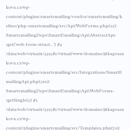
kova.cz/wp-
content/plugins/smartemailing/vendor/smartemailing/k
eltuo/php-smartemailing/src/Api/WebForms.php(25):
SmartemailingDeps\SmartEmailing\Api\AbstractApi-
>get('web-form-struct...') #4
/data/web/virtuals/339581/virtual/www/domains/jitkapraza
kova.cz/wp-
content/plugins/smartemailing/src/Integrations/SmartE
mailingApi.php(560):
SmartemailingDeps\SmartEmailing\Api\WebForms-
>getSingle(5) #5
/data/web/virtuals/339581/virtual/www/domains/jitkapraza
kova.cz/wp-
content/plugins/smartemailing/src/Templates.php(70):