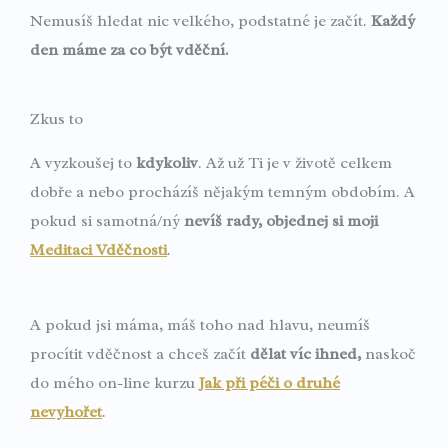
Nemusíš hledat nic velkého, podstatné je začít.
Každý
den máme za co být vděční.
Zkus to
A vyzkoušej to
kdykoliv
. Až už Ti je v životě celkem
dobře a nebo procházíš nějakým temným obdobím. A
pokud si samotná/ný
nevíš rady
,
objednej si moji
Meditaci Vděčnosti
.
A pokud jsi máma, máš toho nad hlavu, neumíš
procítit vděčnost a chceš začít
dělat víc ihned,
naskoč
do mého on-line kurzu
Jak při péči o druhé
nevyhořet
.