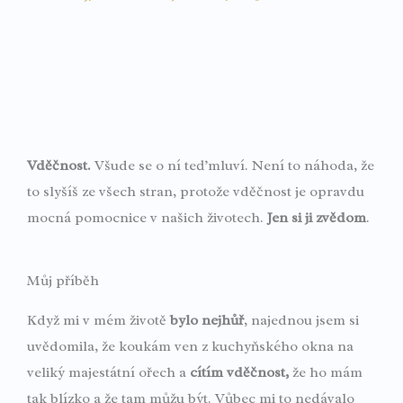
Vděčnost.
Všude se o ní teď mluví. Není to náhoda, že
to slyšíš ze všech stran, protože vděčnost je opravdu
mocná pomocnice v našich životech.
Jen si ji zvědom
.
Můj příběh
Když mi v mém životě
bylo nejhůř
, najednou jsem si
uvědomila, že koukám ven z kuchyňského okna na
veliký majestátní ořech a
cítím vděčnost,
že ho mám
tak blízko a že tam můžu být. Vůbec mi to nedávalo