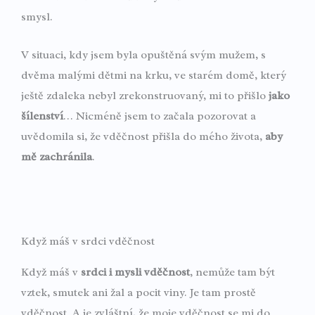
smysl.
V situaci, kdy jsem byla opuštěná svým mužem, s
dvěma malými dětmi na krku, ve starém domě, který
ještě zdaleka nebyl zrekonstruovaný, mi to přišlo
jako
šílenství
… Nicméně jsem to začala pozorovat a
uvědomila si, že vděčnost přišla do mého života,
aby
mě zachránila
.
Když máš v srdci vděčnost
Když máš v
srdci i mysli vděčnost
, nemůže tam být
vztek, smutek ani žal a pocit viny. Je tam prostě
vděčnost. A je zvláštní, že moje vděčnost se mi do