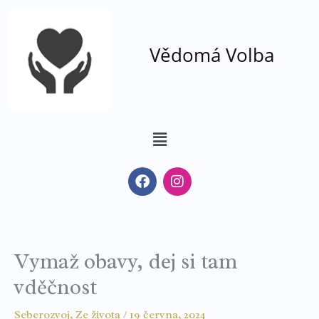
Přeskočit
na
Vědomá Volba
obsah
Nabídka
F
I
a
n
c
s
e
t
b
a
o
g
Vymaž obavy, dej si tam
o
r
k
a
vděčnost
m
Seberozvoj
,
Ze života
/
19 června, 2024