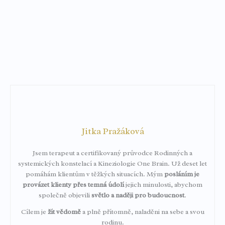
Jitka Pražáková
Jsem terapeut a certifikovaný průvodce Rodinných a
systemických konstelací a Kineziologie One Brain. Už deset let
pomáhám klientům v těžkých situacích. Mým
posláním je
provázet klienty přes temná údolí
jejich minulosti, abychom
společně objevili
světlo a naději pro budoucnost
.
Cílem je
žít vědomě
a plně přítomně, naladěni na sebe a svou
rodinu.