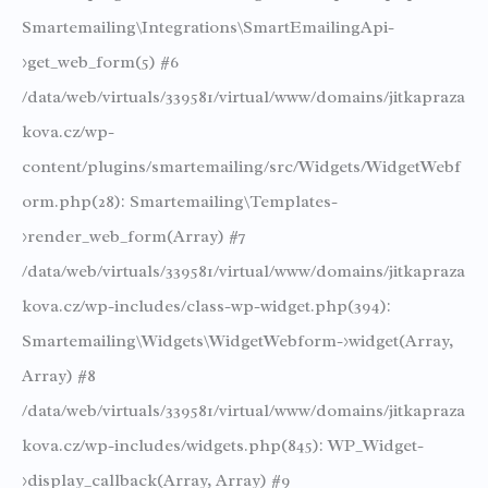
Smartemailing\Integrations\SmartEmailingApi-
>get_web_form(5) #6
/data/web/virtuals/339581/virtual/www/domains/jitkapraza
kova.cz/wp-
content/plugins/smartemailing/src/Widgets/WidgetWebf
orm.php(28): Smartemailing\Templates-
>render_web_form(Array) #7
/data/web/virtuals/339581/virtual/www/domains/jitkapraza
kova.cz/wp-includes/class-wp-widget.php(394):
Smartemailing\Widgets\WidgetWebform->widget(Array,
Array) #8
/data/web/virtuals/339581/virtual/www/domains/jitkapraza
kova.cz/wp-includes/widgets.php(845): WP_Widget-
>display_callback(Array, Array) #9