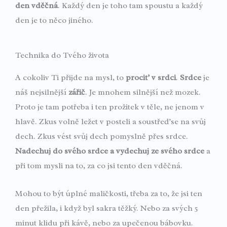
den vděčná
. Každý den je toho tam spoustu a každý
den je to něco jiného.
Technika do Tvého života
A cokoliv Ti přijde na mysl, to
prociť v srdci
.
Srdce
je
náš nejsilnější
zářič
. Je mnohem silnější než mozek.
Proto je tam potřeba i ten prožitek v těle, ne jenom v
hlavě. Zkus volně ležet v posteli a soustřeď se na svůj
dech. Zkus vést svůj dech pomyslně přes srdce.
Nadechuj do svého srdce a vydechuj ze svého srdce
a
při tom mysli na to, za co jsi tento den vděčná.
Mohou to být úplné maličkosti, třeba za to, že jsi ten
den přežila, i když byl sakra těžký. Nebo za svých 5
minut klidu při kávě, nebo za upečenou bábovku.